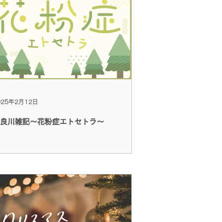
025年2月12日
良川雑記～花粉症エトセトラ～