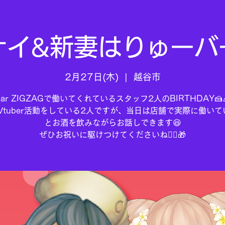
ナイ&新妻はりゅーバ
2月27日(木)
  |  
越谷市
Bar ZIGZAGで働いてくれているスタッフ2人のBIRTHDAY🍰
Vtuber活動をしている2人ですが、当日は店舗で実際に働いて
とお酒を飲みながらお話しできます😆
ぜひお祝いに駆けつけてくださいね🏃‍♀️🎁