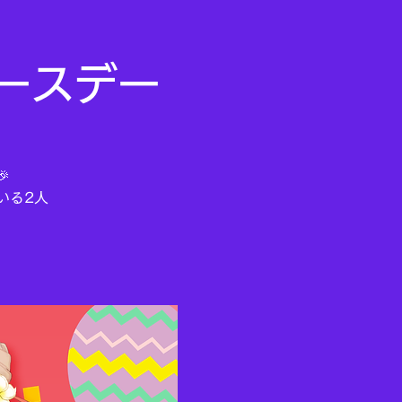
ースデー

いる2人