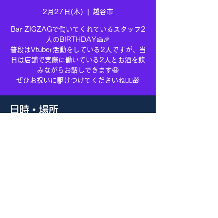
2月27日(木)
  |  
越谷市
Bar ZIGZAGで働いてくれているスタッフ2
人のBIRTHDAY🍰🎉
普段はVtuber活動をしている2人ですが、当
日は店舗で実際に働いている2人とお酒を飲
みながらお話しできます😆
ぜひお祝いに駆けつけてくださいね🏃‍♀️🎁
日時・場所
2025年2月27日 19:00 – 23:00
越谷市, 日本、〒343-0807 埼玉県越谷市
赤山町１丁目１−１
このイベントをシェア