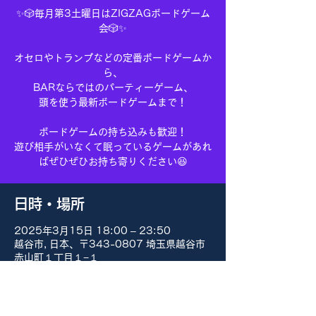
✨🎲毎月第3土曜日はZIGZAGボードゲーム
会🎲✨
オセロやトランプなどの定番ボードゲームか
ら、
BARならではのパーティーゲーム、
頭を使う最新ボードゲームまで！
ボードゲームの持ち込みも歓迎！
遊び相手がいなくて眠っているゲームがあれ
ばぜひぜひお持ち寄りください😆
日時・場所
2025年3月15日 18:00 – 23:50
越谷市, 日本、〒343-0807 埼玉県越谷市
赤山町１丁目１−１
その他の日付
8月15日(土) 18:00