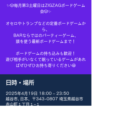
✨🎲毎月第3土曜日はZIGZAGボードゲーム
会🎲✨
オセロやトランプなどの定番ボードゲームか
ら、
BARならではのパーティーゲーム、
頭を使う最新ボードゲームまで！
ボードゲームの持ち込みも歓迎！
遊び相手がいなくて眠っているゲームがあれ
ばぜひぜひお持ち寄りください😆
日時・場所
2025年4月19日 18:00 – 23:50
越谷市, 日本、〒343-0807 埼玉県越谷市
赤山町１丁目１−１
その他の日付
8月15日(土) 18:00