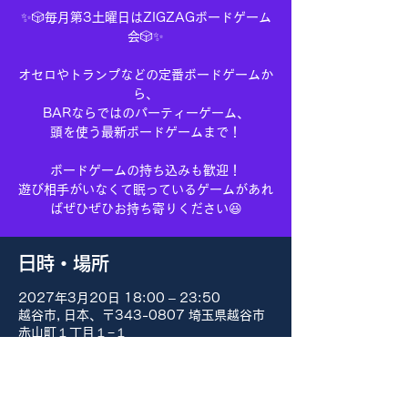
✨🎲毎月第3土曜日はZIGZAGボードゲーム
会🎲✨
オセロやトランプなどの定番ボードゲームか
ら、
BARならではのパーティーゲーム、
頭を使う最新ボードゲームまで！
ボードゲームの持ち込みも歓迎！
遊び相手がいなくて眠っているゲームがあれ
ばぜひぜひお持ち寄りください😆
日時・場所
2027年3月20日 18:00 – 23:50
越谷市, 日本、〒343-0807 埼玉県越谷市
赤山町１丁目１−１
その他の日付
8月15日(土) 18:00