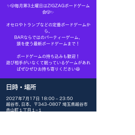
✨🎲毎月第3土曜日はZIGZAGボードゲーム
会🎲✨
オセロやトランプなどの定番ボードゲームか
ら、
BARならではのパーティーゲーム、
頭を使う最新ボードゲームまで！
ボードゲームの持ち込みも歓迎！
遊び相手がいなくて眠っているゲームがあれ
ばぜひぜひお持ち寄りください😆
日時・場所
2027年7月17日 18:00 – 23:50
越谷市, 日本、〒343-0807 埼玉県越谷市
赤山町１丁目１−１
その他の日付
8月15日(土) 18:00