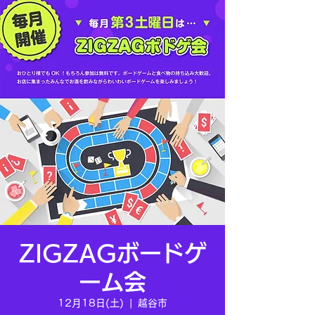
ZIGZAGボードゲ
ーム会
12月18日(土)
  |  
越谷市