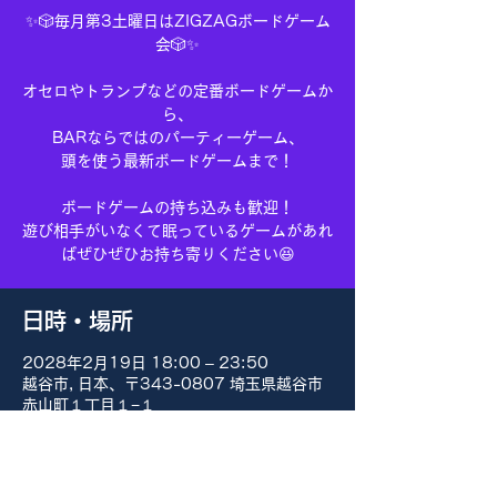
✨🎲毎月第3土曜日はZIGZAGボードゲーム
会🎲✨
オセロやトランプなどの定番ボードゲームか
ら、
BARならではのパーティーゲーム、
頭を使う最新ボードゲームまで！
ボードゲームの持ち込みも歓迎！
遊び相手がいなくて眠っているゲームがあれ
ばぜひぜひお持ち寄りください😆
日時・場所
2028年2月19日 18:00 – 23:50
越谷市, 日本、〒343-0807 埼玉県越谷市
赤山町１丁目１−１
その他の日付
8月15日(土) 18:00