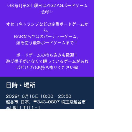
✨🎲毎月第3土曜日はZIGZAGボードゲーム
会🎲✨
オセロやトランプなどの定番ボードゲームか
ら、
BARならではのパーティーゲーム、
頭を使う最新ボードゲームまで！
ボードゲームの持ち込みも歓迎！
遊び相手がいなくて眠っているゲームがあれ
ばぜひぜひお持ち寄りください😆
日時・場所
2029年6月16日 18:00 – 23:50
越谷市, 日本、〒343-0807 埼玉県越谷市
赤山町１丁目１−１
その他の日付
8月15日(土) 18:00