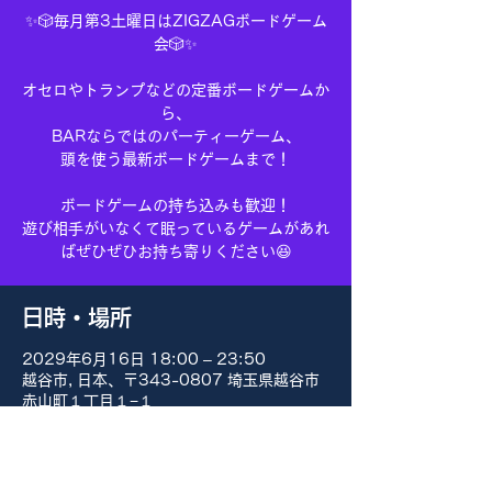
✨🎲毎月第3土曜日はZIGZAGボードゲーム
会🎲✨
オセロやトランプなどの定番ボードゲームか
ら、
BARならではのパーティーゲーム、
頭を使う最新ボードゲームまで！
ボードゲームの持ち込みも歓迎！
遊び相手がいなくて眠っているゲームがあれ
ばぜひぜひお持ち寄りください😆
日時・場所
2029年6月16日 18:00 – 23:50
越谷市, 日本、〒343-0807 埼玉県越谷市
赤山町１丁目１−１
その他の日付
8月15日(土) 18:00