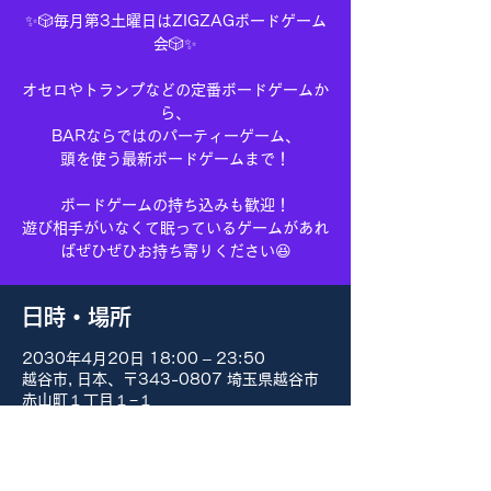
✨🎲毎月第3土曜日はZIGZAGボードゲーム
会🎲✨
オセロやトランプなどの定番ボードゲームか
ら、
BARならではのパーティーゲーム、
頭を使う最新ボードゲームまで！
ボードゲームの持ち込みも歓迎！
遊び相手がいなくて眠っているゲームがあれ
ばぜひぜひお持ち寄りください😆
日時・場所
2030年4月20日 18:00 – 23:50
越谷市, 日本、〒343-0807 埼玉県越谷市
赤山町１丁目１−１
その他の日付
8月15日(土) 18:00