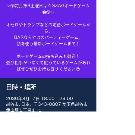
✨🎲毎月第3土曜日はZIGZAGボードゲーム
会🎲✨
オセロやトランプなどの定番ボードゲームか
ら、
BARならではのパーティーゲーム、
頭を使う最新ボードゲームまで！
ボードゲームの持ち込みも歓迎！
遊び相手がいなくて眠っているゲームがあれ
ばぜひぜひお持ち寄りください😆
日時・場所
2030年8月17日 18:00 – 23:50
越谷市, 日本、〒343-0807 埼玉県越谷市
赤山町１丁目１−１
その他の日付
8月15日(土) 18:00