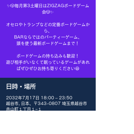
✨🎲毎月第3土曜日はZIGZAGボードゲーム
会🎲✨
オセロやトランプなどの定番ボードゲームか
ら、
BARならではのパーティーゲーム、
頭を使う最新ボードゲームまで！
ボードゲームの持ち込みも歓迎！
遊び相手がいなくて眠っているゲームがあれ
ばぜひぜひお持ち寄りください😆
日時・場所
2032年7月17日 18:00 – 23:50
越谷市, 日本、〒343-0807 埼玉県越谷市
赤山町１丁目１−１
その他の日付
8月15日(土) 18:00