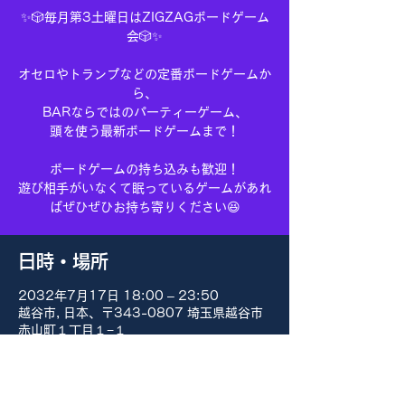
✨🎲毎月第3土曜日はZIGZAGボードゲーム
会🎲✨
オセロやトランプなどの定番ボードゲームか
ら、
BARならではのパーティーゲーム、
頭を使う最新ボードゲームまで！
ボードゲームの持ち込みも歓迎！
遊び相手がいなくて眠っているゲームがあれ
ばぜひぜひお持ち寄りください😆
日時・場所
2032年7月17日 18:00 – 23:50
越谷市, 日本、〒343-0807 埼玉県越谷市
赤山町１丁目１−１
その他の日付
8月15日(土) 18:00