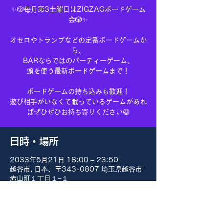
✨🎲毎月第3土曜日はZIGZAGボードゲーム
会🎲✨
オセロやトランプなどの定番ボードゲームか
ら、
BARならではのパーティーゲーム、
頭を使う最新ボードゲームまで！
ボードゲームの持ち込みも歓迎！
遊び相手がいなくて眠っているゲームがあれ
ばぜひぜひお持ち寄りください😆
日時・場所
2033年5月21日 18:00 – 23:50
越谷市, 日本、〒343-0807 埼玉県越谷市
赤山町１丁目１−１
その他の日付
8月15日(土) 18:00