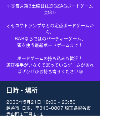
✨🎲毎月第3土曜日はZIGZAGボードゲーム
会🎲✨
オセロやトランプなどの定番ボードゲームか
ら、
BARならではのパーティーゲーム、
頭を使う最新ボードゲームまで！
ボードゲームの持ち込みも歓迎！
遊び相手がいなくて眠っているゲームがあれ
ばぜひぜひお持ち寄りください😆
日時・場所
2033年5月21日 18:00 – 23:50
越谷市, 日本、〒343-0807 埼玉県越谷市
赤山町１丁目１−１
その他の日付
8月15日(土) 18:00