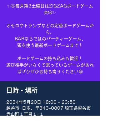
✨🎲毎月第3土曜日はZIGZAGボードゲーム
会🎲✨
オセロやトランプなどの定番ボードゲームか
ら、
BARならではのパーティーゲーム、
頭を使う最新ボードゲームまで！
ボードゲームの持ち込みも歓迎！
遊び相手がいなくて眠っているゲームがあれ
ばぜひぜひお持ち寄りください😆
日時・場所
2034年5月20日 18:00 – 23:50
越谷市, 日本、〒343-0807 埼玉県越谷市
赤山町１丁目１−１
その他の日付
8月15日(土) 18:00