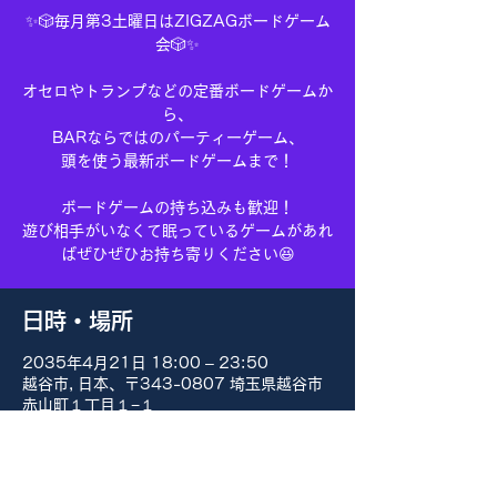
✨🎲毎月第3土曜日はZIGZAGボードゲーム
会🎲✨
オセロやトランプなどの定番ボードゲームか
ら、
BARならではのパーティーゲーム、
頭を使う最新ボードゲームまで！
ボードゲームの持ち込みも歓迎！
遊び相手がいなくて眠っているゲームがあれ
ばぜひぜひお持ち寄りください😆
日時・場所
2035年4月21日 18:00 – 23:50
越谷市, 日本、〒343-0807 埼玉県越谷市
赤山町１丁目１−１
その他の日付
8月15日(土) 18:00