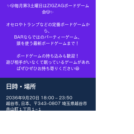
✨🎲毎月第3土曜日はZIGZAGボードゲーム
会🎲✨
オセロやトランプなどの定番ボードゲームか
ら、
BARならではのパーティーゲーム、
頭を使う最新ボードゲームまで！
ボードゲームの持ち込みも歓迎！
遊び相手がいなくて眠っているゲームがあれ
ばぜひぜひお持ち寄りください😆
日時・場所
2036年9月20日 18:00 – 23:50
越谷市, 日本、〒343-0807 埼玉県越谷市
赤山町１丁目１−１
その他の日付
8月15日(土) 18:00