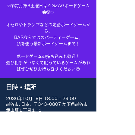
✨🎲毎月第3土曜日はZIGZAGボードゲーム
会🎲✨
オセロやトランプなどの定番ボードゲームか
ら、
BARならではのパーティーゲーム、
頭を使う最新ボードゲームまで！
ボードゲームの持ち込みも歓迎！
遊び相手がいなくて眠っているゲームがあれ
ばぜひぜひお持ち寄りください😆
日時・場所
2036年10月18日 18:00 – 23:50
越谷市, 日本、〒343-0807 埼玉県越谷市
赤山町１丁目１−１
その他の日付
8月15日(土) 18:00