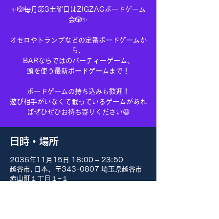
✨🎲毎月第3土曜日はZIGZAGボードゲーム
会🎲✨
オセロやトランプなどの定番ボードゲームか
ら、
BARならではのパーティーゲーム、
頭を使う最新ボードゲームまで！
ボードゲームの持ち込みも歓迎！
遊び相手がいなくて眠っているゲームがあれ
ばぜひぜひお持ち寄りください😆
日時・場所
2036年11月15日 18:00 – 23:50
越谷市, 日本、〒343-0807 埼玉県越谷市
赤山町１丁目１−１
その他の日付
8月15日(土) 18:00