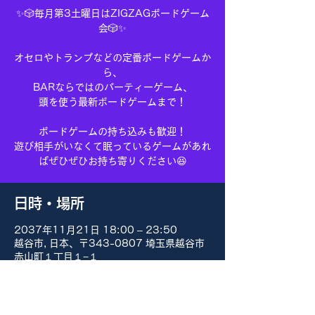
✨🎲毎月第3土曜日はZIGZAGボードゲーム
会🎲✨
オセロやトランプなどの定番ボードゲームか
ら、
BARならではのパーティーゲーム、
頭を使う最新ボードゲームまで！
ボードゲームの持ち込みも歓迎！
遊び相手がいなくて眠っているゲームがあれ
ばぜひぜひお持ち寄りください😆
日時・場所
2037年11月21日 18:00 – 23:50
越谷市, 日本、〒343-0807 埼玉県越谷市
赤山町１丁目１−１
その他の日付
8月15日(土) 18:00