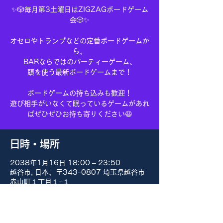
✨🎲毎月第3土曜日はZIGZAGボードゲーム
会🎲✨
オセロやトランプなどの定番ボードゲームか
ら、
BARならではのパーティーゲーム、
頭を使う最新ボードゲームまで！
ボードゲームの持ち込みも歓迎！
遊び相手がいなくて眠っているゲームがあれ
ばぜひぜひお持ち寄りください😆
日時・場所
2038年1月16日 18:00 – 23:50
越谷市, 日本、〒343-0807 埼玉県越谷市
赤山町１丁目１−１
その他の日付
8月15日(土) 18:00