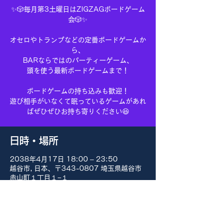
✨🎲毎月第3土曜日はZIGZAGボードゲーム
会🎲✨
オセロやトランプなどの定番ボードゲームか
ら、
BARならではのパーティーゲーム、
頭を使う最新ボードゲームまで！
ボードゲームの持ち込みも歓迎！
遊び相手がいなくて眠っているゲームがあれ
ばぜひぜひお持ち寄りください😆
日時・場所
2038年4月17日 18:00 – 23:50
越谷市, 日本、〒343-0807 埼玉県越谷市
赤山町１丁目１−１
その他の日付
8月15日(土) 18:00