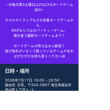
✨🎲毎月第3土曜日はZIGZAGボードゲーム
会🎲✨
オセロやトランプなどの定番ボードゲームか
ら、
BARならではのパーティーゲーム、
頭を使う最新ボードゲームまで！
ボードゲームの持ち込みも歓迎！
遊び相手がいなくて眠っているゲームがあれ
ばぜひぜひお持ち寄りください😆
日時・場所
2038年7月17日 18:00 – 23:50
越谷市, 日本、〒343-0807 埼玉県越谷市
赤山町１丁目１−１
その他の日付
8月15日(土) 18:00