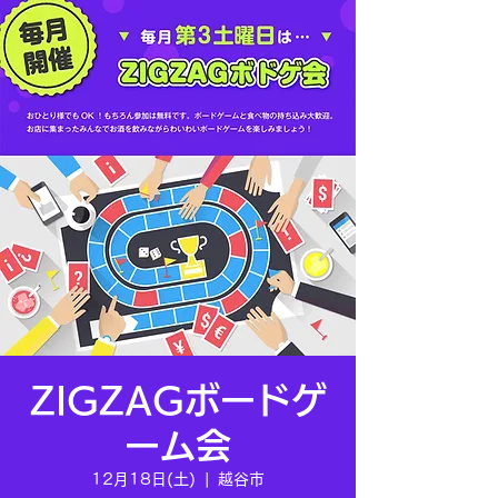
ZIGZAGボードゲ
ーム会
12月18日(土)
  |  
越谷市