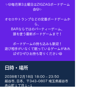
✨🎲毎月第3土曜日はZIGZAGボードゲーム
会🎲✨
オセロやトランプなどの定番ボードゲームか
ら、
BARならではのパーティーゲーム、
頭を使う最新ボードゲームまで！
ボードゲームの持ち込みも歓迎！
遊び相手がいなくて眠っているゲームがあれ
ばぜひぜひお持ち寄りください😆
日時・場所
2038年12月18日 18:00 – 23:50
越谷市, 日本、〒343-0807 埼玉県越谷市
赤山町１丁目１−１
その他の日付
8月15日(土) 18:00