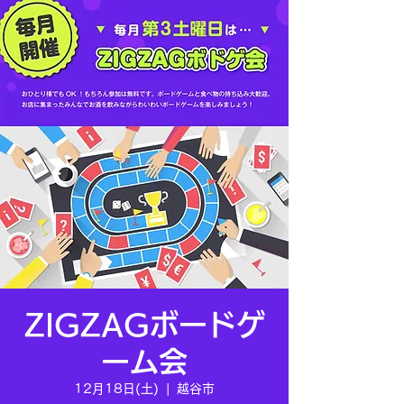
ZIGZAGボードゲ
ーム会
12月18日(土)
  |  
越谷市