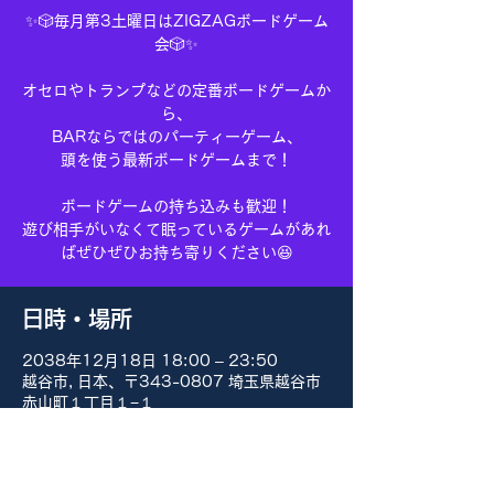
✨🎲毎月第3土曜日はZIGZAGボードゲーム
会🎲✨
オセロやトランプなどの定番ボードゲームか
ら、
BARならではのパーティーゲーム、
頭を使う最新ボードゲームまで！
ボードゲームの持ち込みも歓迎！
遊び相手がいなくて眠っているゲームがあれ
ばぜひぜひお持ち寄りください😆
日時・場所
2038年12月18日 18:00 – 23:50
越谷市, 日本、〒343-0807 埼玉県越谷市
赤山町１丁目１−１
その他の日付
8月15日(土) 18:00