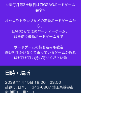
✨🎲毎月第3土曜日はZIGZAGボードゲーム
会🎲✨
オセロやトランプなどの定番ボードゲームか
ら、
BARならではのパーティーゲーム、
頭を使う最新ボードゲームまで！
ボードゲームの持ち込みも歓迎！
遊び相手がいなくて眠っているゲームがあれ
ばぜひぜひお持ち寄りください😆
日時・場所
2039年1月15日 18:00 – 23:50
越谷市, 日本、〒343-0807 埼玉県越谷市
赤山町１丁目１−１
その他の日付
8月15日(土) 18:00