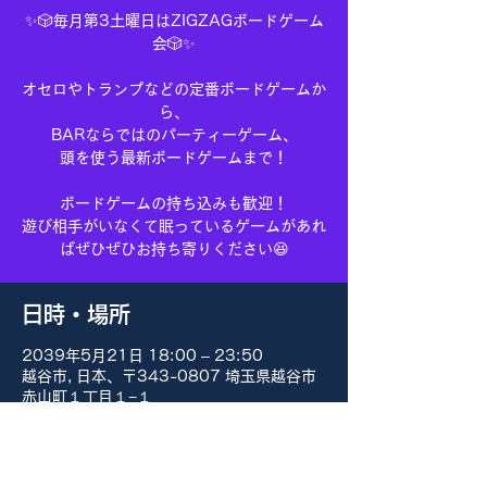
✨🎲毎月第3土曜日はZIGZAGボードゲーム
会🎲✨
オセロやトランプなどの定番ボードゲームか
ら、
BARならではのパーティーゲーム、
頭を使う最新ボードゲームまで！
ボードゲームの持ち込みも歓迎！
遊び相手がいなくて眠っているゲームがあれ
ばぜひぜひお持ち寄りください😆
日時・場所
2039年5月21日 18:00 – 23:50
越谷市, 日本、〒343-0807 埼玉県越谷市
赤山町１丁目１−１
その他の日付
8月15日(土) 18:00