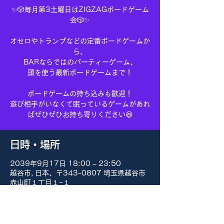
✨🎲毎月第3土曜日はZIGZAGボードゲーム
会🎲✨
オセロやトランプなどの定番ボードゲームか
ら、
BARならではのパーティーゲーム、
頭を使う最新ボードゲームまで！
ボードゲームの持ち込みも歓迎！
遊び相手がいなくて眠っているゲームがあれ
ばぜひぜひお持ち寄りください😆
日時・場所
2039年9月17日 18:00 – 23:50
越谷市, 日本、〒343-0807 埼玉県越谷市
赤山町１丁目１−１
その他の日付
8月15日(土) 18:00