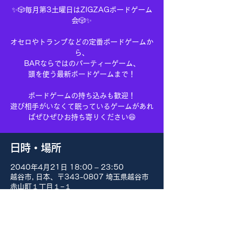
✨🎲毎月第3土曜日はZIGZAGボードゲーム
会🎲✨
オセロやトランプなどの定番ボードゲームか
ら、
BARならではのパーティーゲーム、
頭を使う最新ボードゲームまで！
ボードゲームの持ち込みも歓迎！
遊び相手がいなくて眠っているゲームがあれ
ばぜひぜひお持ち寄りください😆
日時・場所
2040年4月21日 18:00 – 23:50
越谷市, 日本、〒343-0807 埼玉県越谷市
赤山町１丁目１−１
その他の日付
8月15日(土) 18:00