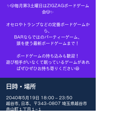
✨🎲毎月第3土曜日はZIGZAGボードゲーム
会🎲✨
オセロやトランプなどの定番ボードゲームか
ら、
BARならではのパーティーゲーム、
頭を使う最新ボードゲームまで！
ボードゲームの持ち込みも歓迎！
遊び相手がいなくて眠っているゲームがあれ
ばぜひぜひお持ち寄りください😆
日時・場所
2040年5月19日 18:00 – 23:50
越谷市, 日本、〒343-0807 埼玉県越谷市
赤山町１丁目１−１
その他の日付
8月15日(土) 18:00