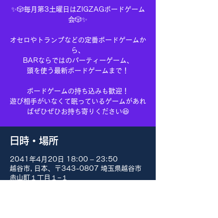
✨🎲毎月第3土曜日はZIGZAGボードゲーム
会🎲✨
オセロやトランプなどの定番ボードゲームか
ら、
BARならではのパーティーゲーム、
頭を使う最新ボードゲームまで！
ボードゲームの持ち込みも歓迎！
遊び相手がいなくて眠っているゲームがあれ
ばぜひぜひお持ち寄りください😆
日時・場所
2041年4月20日 18:00 – 23:50
越谷市, 日本、〒343-0807 埼玉県越谷市
赤山町１丁目１−１
その他の日付
8月15日(土) 18:00