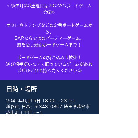
✨🎲毎月第3土曜日はZIGZAGボードゲーム
会🎲✨
オセロやトランプなどの定番ボードゲームか
ら、
BARならではのパーティーゲーム、
頭を使う最新ボードゲームまで！
ボードゲームの持ち込みも歓迎！
遊び相手がいなくて眠っているゲームがあれ
ばぜひぜひお持ち寄りください😆
日時・場所
2041年6月15日 18:00 – 23:50
越谷市, 日本、〒343-0807 埼玉県越谷市
赤山町１丁目１−１
その他の日付
8月15日(土) 18:00