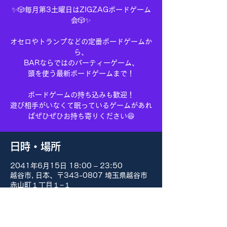
✨🎲毎月第3土曜日はZIGZAGボードゲーム
会🎲✨
オセロやトランプなどの定番ボードゲームか
ら、
BARならではのパーティーゲーム、
頭を使う最新ボードゲームまで！
ボードゲームの持ち込みも歓迎！
遊び相手がいなくて眠っているゲームがあれ
ばぜひぜひお持ち寄りください😆
日時・場所
2041年6月15日 18:00 – 23:50
越谷市, 日本、〒343-0807 埼玉県越谷市
赤山町１丁目１−１
その他の日付
8月15日(土) 18:00