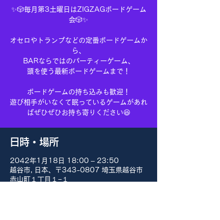
✨🎲毎月第3土曜日はZIGZAGボードゲーム
会🎲✨
オセロやトランプなどの定番ボードゲームか
ら、
BARならではのパーティーゲーム、
頭を使う最新ボードゲームまで！
ボードゲームの持ち込みも歓迎！
遊び相手がいなくて眠っているゲームがあれ
ばぜひぜひお持ち寄りください😆
日時・場所
2042年1月18日 18:00 – 23:50
越谷市, 日本、〒343-0807 埼玉県越谷市
赤山町１丁目１−１
その他の日付
8月15日(土) 18:00