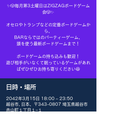
✨🎲毎月第3土曜日はZIGZAGボードゲーム
会🎲✨
オセロやトランプなどの定番ボードゲームか
ら、
BARならではのパーティーゲーム、
頭を使う最新ボードゲームまで！
ボードゲームの持ち込みも歓迎！
遊び相手がいなくて眠っているゲームがあれ
ばぜひぜひお持ち寄りください😆
日時・場所
2042年3月15日 18:00 – 23:50
越谷市, 日本、〒343-0807 埼玉県越谷市
赤山町１丁目１−１
その他の日付
8月15日(土) 18:00