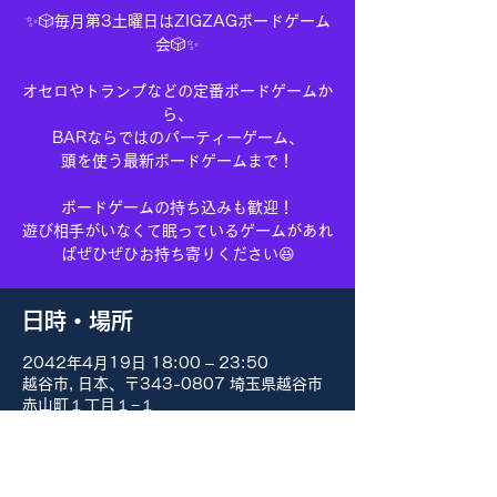
✨🎲毎月第3土曜日はZIGZAGボードゲーム
会🎲✨
オセロやトランプなどの定番ボードゲームか
ら、
BARならではのパーティーゲーム、
頭を使う最新ボードゲームまで！
ボードゲームの持ち込みも歓迎！
遊び相手がいなくて眠っているゲームがあれ
ばぜひぜひお持ち寄りください😆
日時・場所
2042年4月19日 18:00 – 23:50
越谷市, 日本、〒343-0807 埼玉県越谷市
赤山町１丁目１−１
その他の日付
8月15日(土) 18:00