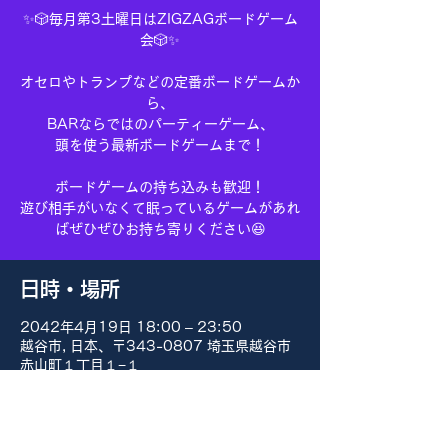
✨🎲毎月第3土曜日はZIGZAGボードゲーム
会🎲✨
オセロやトランプなどの定番ボードゲームか
ら、
BARならではのパーティーゲーム、
頭を使う最新ボードゲームまで！
ボードゲームの持ち込みも歓迎！
遊び相手がいなくて眠っているゲームがあれ
ばぜひぜひお持ち寄りください😆
日時・場所
2042年4月19日 18:00 – 23:50
越谷市, 日本、〒343-0807 埼玉県越谷市
赤山町１丁目１−１
その他の日付
8月15日(土) 18:00