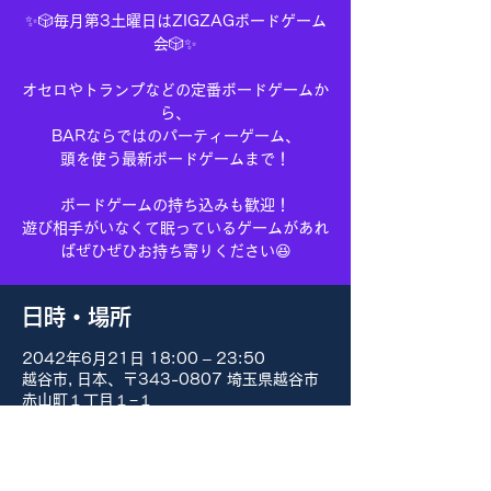
✨🎲毎月第3土曜日はZIGZAGボードゲーム
会🎲✨
オセロやトランプなどの定番ボードゲームか
ら、
BARならではのパーティーゲーム、
頭を使う最新ボードゲームまで！
ボードゲームの持ち込みも歓迎！
遊び相手がいなくて眠っているゲームがあれ
ばぜひぜひお持ち寄りください😆
日時・場所
2042年6月21日 18:00 – 23:50
越谷市, 日本、〒343-0807 埼玉県越谷市
赤山町１丁目１−１
その他の日付
8月15日(土) 18:00