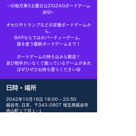
✨🎲毎月第3土曜日はZIGZAGボードゲーム
会🎲✨
オセロやトランプなどの定番ボードゲームか
ら、
BARならではのパーティーゲーム、
頭を使う最新ボードゲームまで！
ボードゲームの持ち込みも歓迎！
遊び相手がいなくて眠っているゲームがあれ
ばぜひぜひお持ち寄りください😆
日時・場所
2042年10月18日 18:00 – 23:50
越谷市, 日本、〒343-0807 埼玉県越谷市
赤山町１丁目１−１
その他の日付
8月15日(土) 18:00