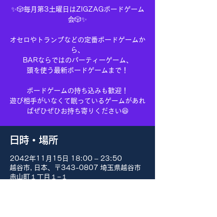
✨🎲毎月第3土曜日はZIGZAGボードゲーム
会🎲✨
オセロやトランプなどの定番ボードゲームか
ら、
BARならではのパーティーゲーム、
頭を使う最新ボードゲームまで！
ボードゲームの持ち込みも歓迎！
遊び相手がいなくて眠っているゲームがあれ
ばぜひぜひお持ち寄りください😆
日時・場所
2042年11月15日 18:00 – 23:50
越谷市, 日本、〒343-0807 埼玉県越谷市
赤山町１丁目１−１
その他の日付
8月15日(土) 18:00