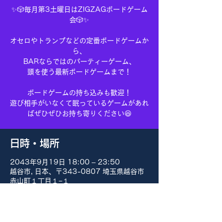
✨🎲毎月第3土曜日はZIGZAGボードゲーム
会🎲✨
オセロやトランプなどの定番ボードゲームか
ら、
BARならではのパーティーゲーム、
頭を使う最新ボードゲームまで！
ボードゲームの持ち込みも歓迎！
遊び相手がいなくて眠っているゲームがあれ
ばぜひぜひお持ち寄りください😆
日時・場所
2043年9月19日 18:00 – 23:50
越谷市, 日本、〒343-0807 埼玉県越谷市
赤山町１丁目１−１
その他の日付
8月15日(土) 18:00