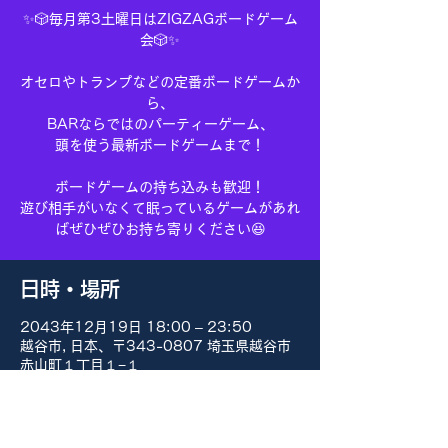
✨🎲毎月第3土曜日はZIGZAGボードゲーム
会🎲✨
オセロやトランプなどの定番ボードゲームか
ら、
BARならではのパーティーゲーム、
頭を使う最新ボードゲームまで！
ボードゲームの持ち込みも歓迎！
遊び相手がいなくて眠っているゲームがあれ
ばぜひぜひお持ち寄りください😆
日時・場所
2043年12月19日 18:00 – 23:50
越谷市, 日本、〒343-0807 埼玉県越谷市
赤山町１丁目１−１
その他の日付
8月15日(土) 18:00