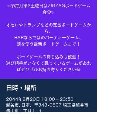
✨🎲毎月第3土曜日はZIGZAGボードゲーム
会🎲✨
オセロやトランプなどの定番ボードゲームか
ら、
BARならではのパーティーゲーム、
頭を使う最新ボードゲームまで！
ボードゲームの持ち込みも歓迎！
遊び相手がいなくて眠っているゲームがあれ
ばぜひぜひお持ち寄りください😆
日時・場所
2044年8月20日 18:00 – 23:50
越谷市, 日本、〒343-0807 埼玉県越谷市
赤山町１丁目１−１
その他の日付
8月15日(土) 18:00