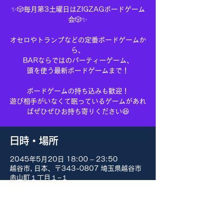
✨🎲毎月第3土曜日はZIGZAGボードゲーム
会🎲✨
オセロやトランプなどの定番ボードゲームか
ら、
BARならではのパーティーゲーム、
頭を使う最新ボードゲームまで！
ボードゲームの持ち込みも歓迎！
遊び相手がいなくて眠っているゲームがあれ
ばぜひぜひお持ち寄りください😆
日時・場所
2045年5月20日 18:00 – 23:50
越谷市, 日本、〒343-0807 埼玉県越谷市
赤山町１丁目１−１
その他の日付
8月15日(土) 18:00