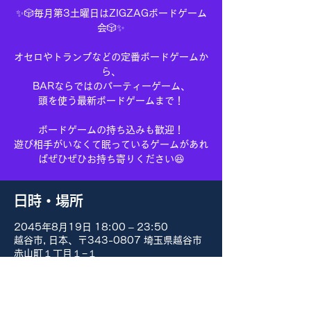
✨🎲毎月第3土曜日はZIGZAGボードゲーム
会🎲✨
オセロやトランプなどの定番ボードゲームか
ら、
BARならではのパーティーゲーム、
頭を使う最新ボードゲームまで！
ボードゲームの持ち込みも歓迎！
遊び相手がいなくて眠っているゲームがあれ
ばぜひぜひお持ち寄りください😆
日時・場所
2045年8月19日 18:00 – 23:50
越谷市, 日本、〒343-0807 埼玉県越谷市
赤山町１丁目１−１
その他の日付
8月15日(土) 18:00