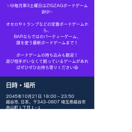
✨🎲毎月第3土曜日はZIGZAGボードゲーム
会🎲✨
オセロやトランプなどの定番ボードゲームか
ら、
BARならではのパーティーゲーム、
頭を使う最新ボードゲームまで！
ボードゲームの持ち込みも歓迎！
遊び相手がいなくて眠っているゲームがあれ
ばぜひぜひお持ち寄りください😆
日時・場所
2045年10月21日 18:00 – 23:50
越谷市, 日本、〒343-0807 埼玉県越谷市
赤山町１丁目１−１
その他の日付
8月15日(土) 18:00