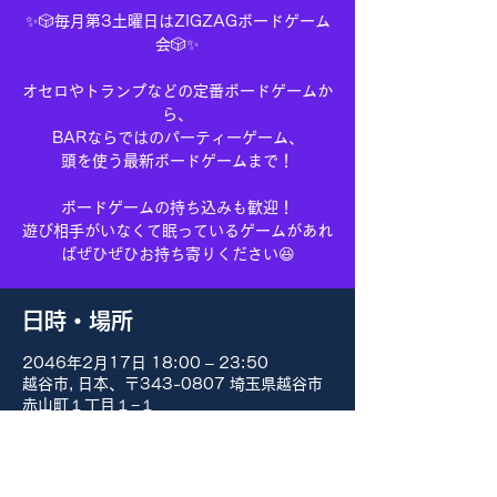
✨🎲毎月第3土曜日はZIGZAGボードゲーム
会🎲✨
オセロやトランプなどの定番ボードゲームか
ら、
BARならではのパーティーゲーム、
頭を使う最新ボードゲームまで！
ボードゲームの持ち込みも歓迎！
遊び相手がいなくて眠っているゲームがあれ
ばぜひぜひお持ち寄りください😆
日時・場所
2046年2月17日 18:00 – 23:50
越谷市, 日本、〒343-0807 埼玉県越谷市
赤山町１丁目１−１
その他の日付
8月15日(土) 18:00